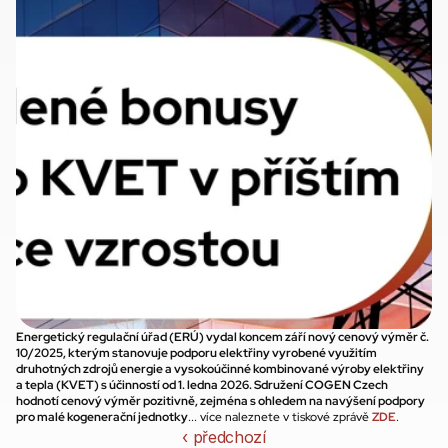
Energetický regulační úřad (ERÚ) vydal koncem září nový cenový výměr č. 
10/2025, kterým stanovuje podporu elektřiny vyrobené využitím 
druhotných zdrojů energie a vysokoúčinné kombinované výroby elektřiny 
a tepla (KVET) s účinností od 1. ledna 2026. Sdružení COGEN Czech 
hodnotí cenový výměr pozitivně, zejména s ohledem na navýšení podpory 
pro malé kogenerační jednotky
... více naleznete v tiskové zprávě 
ZDE
.
‹ předchozí