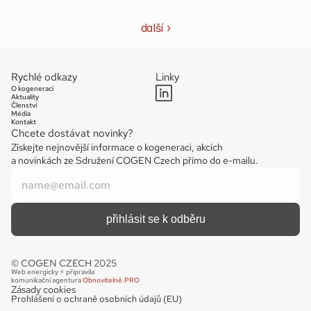
další ›
Rychlé odkazy
Linky
O kogeneraci
Aktuality
Členství
Média
Kontakt
Chcete dostávat novinky?
Získejte nejnovější informace o kogeneraci, akcích 
a novinkách ze Sdružení COGEN Czech přímo do e-mailu.
© COGEN CZECH 2025
Web energicky ⚡️ připravila 
komunikační agentura 
Obnovitelně.PRO
Zásady cookies
Prohlášení o ochraně osobních údajů (EU)