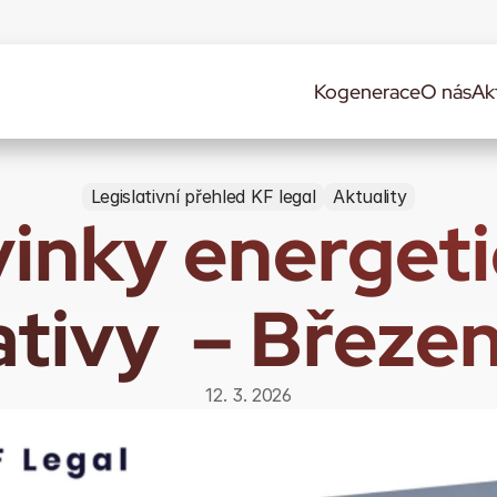
Kogenerace
O nás
Ak
Legislativní přehled KF legal
Aktuality
inky energeti
lativy  – Březe
12. 3. 2026