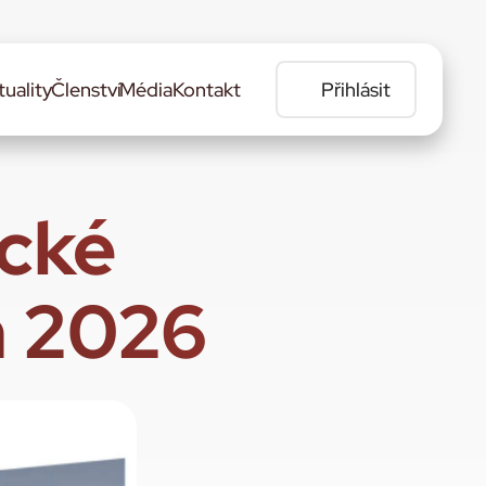
tuality
Členství
Média
Kontakt
Přihlásit
cké 
n 2026