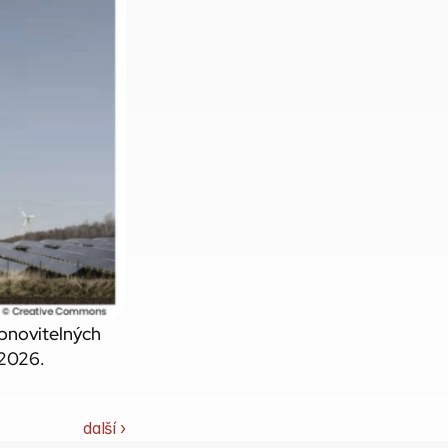
bnovitelných 
 2026.
další ›