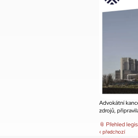
Advokátní kance
zdrojů, připravi
📎 Přehled legi
‹ předchozí