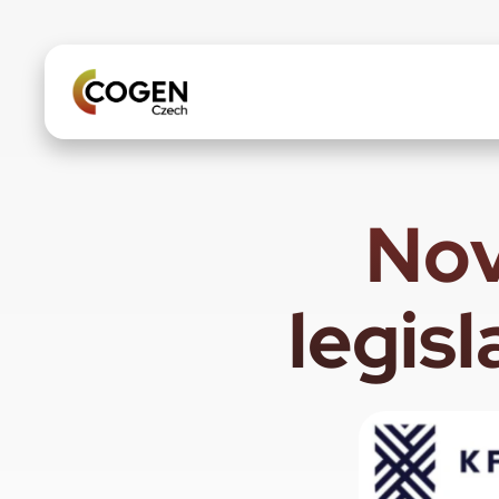
Nov
legis