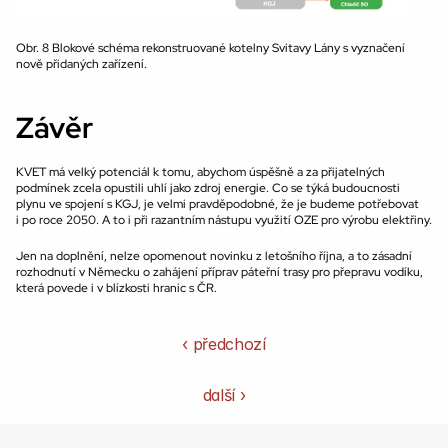
Obr. 8 Blokové schéma rekonstruované kotelny Svitavy Lány s vyznačení 
nově přidaných zařízení.
Závěr
KVET má velký potenciál k tomu, abychom úspěšně a za přijatelných 
podmínek zcela opustili uhlí jako zdroj energie. Co se týká budoucnosti 
plynu ve spojení s KGJ, je velmi pravděpodobné, že je budeme potřebovat 
i po roce 2050. A to i při razantním nástupu využití OZE pro výrobu elektřiny.
Jen na doplnění, nelze opomenout novinku z letošního října, a to zásadní 
rozhodnutí v Německu o zahájení příprav páteřní trasy pro přepravu vodíku, 
která povede i v blízkosti hranic s ČR.
‹ předchozí
další ›