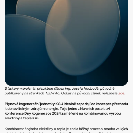
S laskavým svolením přebíráme článek Ing. Josefa Hodbodě, původně 
publikovaný na stránkách TZB-info. Odkaz na původní článek naleznete 
zde.
Plynové kogenerační jednotky KGJ ideálně zapadají do koncepce přechodu 
k obnovitelným zdrojům energie. To je jedno z hlavních poselství 
konference Dny kogenerace 2024 zaměřené na kombinovanou výrobu 
elektřiny a tepla KVET.
Kombinovaná výroba elektřiny a tepla je zcela běžný proces v mnoha velkých 