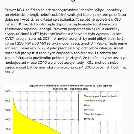
Provoz KGJ lze řídit s ohledem na vyrovnávání denních výkyvů poptávky 
po elektrické energii, neboť souběžně vznikající teplo, pro které po určitou 
dobu není využití, lze ukládat se zásobníků. Ty se běžně společně s KGJ 
instalují. K využití tohoto tepla disponuje teplárenství soustavami pro 
zásobování tepelnou energií. Provozní podpora tepla z OZE a elektřiny 
z vysokoúčinné KVET byla notifikována a v červenci byla vypsána 1. aukce 
KVET na objem pro rok 2024. V nových zdrojích by mohl přibýt elektrický 
výkon 1 250 MW a 30 MW se týká modernizací, uvedl Jiří Vecka, Teplárenské 
sdružení České republiky. V jeho přednášce byl graf, jehož cílem je ukázat 
potenciál pro využití tepelných čerpadel v teplárenství. I z tohoto pro 
tepelná čerpadla pozitivního pohledu je zřejmé, že teplárenství se bez plynu 
neobejde ani v roce 2040 a plynové zdroje, tedy i KGJ, mohou a nebo 
budou muset být během roku v provozu až cca 4 800 provozních hodin, viz 
obr. 2.