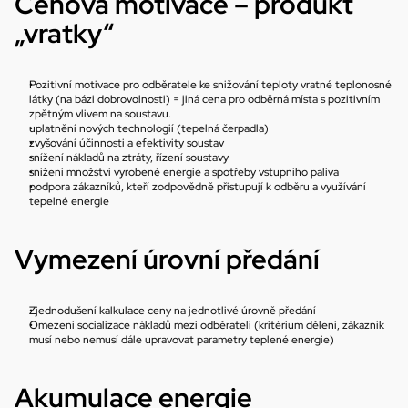
Cenová motivace – produkt 
„vratky“
Pozitivní motivace pro odběratele ke snižování teploty vratné teplonosné 
látky (na bázi dobrovolnosti) = jiná cena pro odběrná místa s pozitivním 
zpětným vlivem na soustavu.
uplatnění nových technologií (tepelná čerpadla)
zvyšování účinnosti a efektivity soustav
snížení nákladů na ztráty, řízení soustavy
snížení množství vyrobené energie a spotřeby vstupního paliva
podpora zákazníků, kteří zodpovědně přistupují k odběru a využívání 
tepelné energie
Vymezení úrovní předání
Zjednodušení kalkulace ceny na jednotlivé úrovně předání
Omezení socializace nákladů mezi odběrateli (kritérium dělení, zákazník 
musí nebo nemusí dále upravovat parametry teplené energie)
Akumulace energie