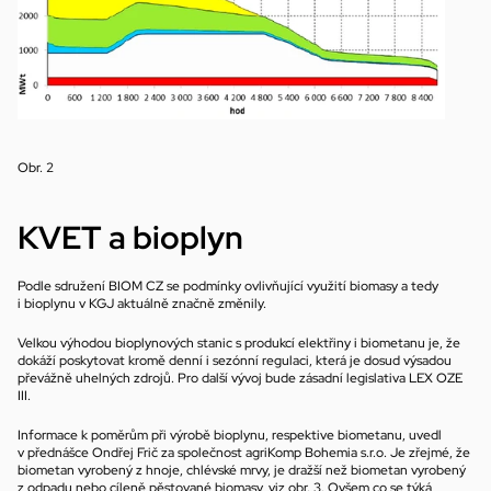
Obr. 2
KVET a bioplyn
Podle sdružení BIOM CZ se podmínky ovlivňující využití biomasy a tedy 
i bioplynu v KGJ aktuálně značně změnily.
Velkou výhodou bioplynových stanic s produkcí elektřiny i biometanu je, že 
dokáží poskytovat kromě denní i sezónní regulaci, která je dosud výsadou 
převážně uhelných zdrojů. Pro další vývoj bude zásadní legislativa LEX OZE 
III.
Informace k poměrům při výrobě bioplynu, respektive biometanu, uvedl 
v přednášce Ondřej Frič za společnost agriKomp Bohemia s.r.o. Je zřejmé, že 
biometan vyrobený z hnoje, chlévské mrvy, je dražší než biometan vyrobený 
z odpadu nebo cíleně pěstované biomasy, viz obr. 3. Ovšem co se týká 