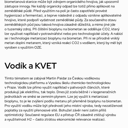
biometanová stanice může být zdrojem organického hnojiva, jak upozornil 
zástupce innogy. Ne každý organický odpad lze totiž přímo aplikovat na 
zemědělské půdě. Před využitím na poli je často zapotřebí provést 
hygienizaci a fermentaci, a teprve následně z odpadu vznikne aplikovatelné 
hnojivo, které podpoří vydatnost zemědělské půdy. Za současného stavu 
zemědělských půd jsou taková hnojiva zásadně důležitá, a mimo jiné jde 
o tuzemský zdroj. Při čištění bioplynu na biometan se odděluje CO2, který 
lze využívat například v potravinářství nebo pro technologické účely. A nabízí 
se i technologie metanizaci bioplynu na biometan. Při ní se přírodně vniklý 
metan doplní metanem, který vzniká reakcí CO2 s vodíkem, který by měl být 
vyroben s využitím OZE.
Vodík a KVET
Tímto tématem se zabýval Martin Paidar za Českou vodíkovou 
technologickou platformu a Vysokou školu chemicko-technologickou 
v Praze. Vodík lze přímo využít například v palivových článcích, které 
produkují jak elektřinu, tak teplo. Dnes již zcela běžně i v kogeneračních 
jednotkách ve směsi se zemním plynem. Lze jej využít k metanizaci 
bioplynu, to je ke zvýšení podílu metanu při přeměně bioplynu na biometan. 
Pro využití vodíku může být předností jeho místní výroba, tedy nezatíženost 
poplatky za využití přenosové sítě. Bohužel závěr není zatím příliš 
optimistický: Současné regulace EU a přístup ČR zásadně ztěžují výrobu 
a využitelnost H2 – často ztrátou ekonomické relevance realizací.