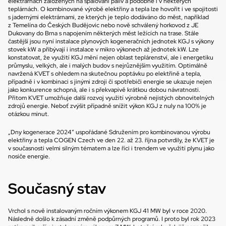
elektrárnách založených na spalování paliv a podobně i v některých 
teplárnách. O kombinované výrobě elektřiny a tepla lze hovořit i ve spojitosti 
s jadernými elektrárnami, ze kterých je teplo dodáváno do měst, například 
z Temelína do Českých Budějovic nebo nově schválený horkovod z JE 
Dukovany do Brna s napojením některých měst ležících na trase. Stále 
častější jsou nyní instalace plynových kogeneračních jednotek KGJ s výkony 
stovek kW a přibývají i instalace v mikro výkonech až jednotek kW. Lze 
konstatovat, že využití KGJ mění nejen oblast teplárenství, ale i energetiku 
průmyslu, velkých, ale i malých budov s nejrůznějším využitím. Optimálně 
navržená KVET s ohledem na skutečnou poptávku po elektřině a tepla, 
případně i v kombinaci s jinými zdroji či spotřebiči energie se ukazuje nejen 
jako konkurence schopná, ale i s překvapivě krátkou dobou návratnosti. 
Přitom KVET umožňuje další rozvoj využití výrobně nejistých obnovitelných 
zdrojů energie. Neboť zvýšit případně snížit výkon KGJ z nuly na 100% je 
otázkou minut.
„Dny kogenerace 2024“ uspořádané Sdružením pro kombinovanou výrobu 
elektřiny a tepla COGEN Czech ve den 22. až 23. října potvrdily, že KVET je 
v současnosti velmi silným tématem a lze říci i trendem ve využití plynu jako 
nosiče energie.
Současný stav
Vrchol s nově instalovaným ročním výkonem KGJ 41 MW byl v roce 2020. 
Následně došlo k zásadní změně podpůrných programů. I proto byl rok 2023 