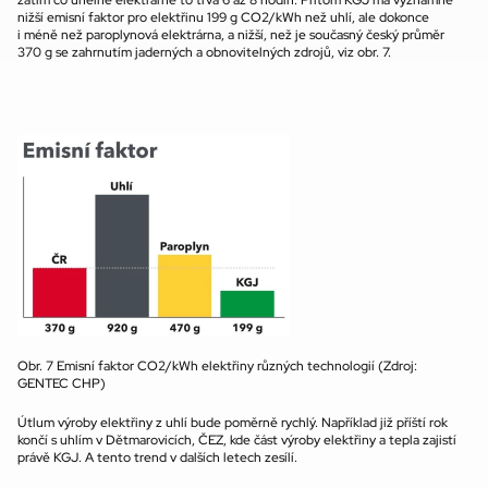
nižší emisní faktor pro elektřinu 199 g CO2/kWh než uhlí, ale dokonce 
i méně než paroplynová elektrárna, a nižší, než je současný český průměr 
370 g se zahrnutím jaderných a obnovitelných zdrojů, viz obr. 7.
Obr. 7 Emisní faktor CO2/kWh elektřiny různých technologií (Zdroj: 
GENTEC CHP)
Útlum výroby elektřiny z uhlí bude poměrně rychlý. Například již příští rok 
končí s uhlím v Dětmarovicích, ČEZ, kde část výroby elektřiny a tepla zajistí 
právě KGJ. A tento trend v dalších letech zesílí.