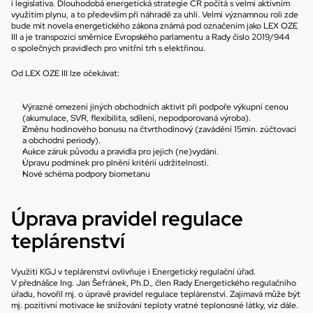
i legislativa. Dlouhodobá energetická strategie ČR počítá s velmi aktivním 
využitím plynu, a to především při náhradě za uhlí. Velmi významnou roli zde 
bude mít novela energetického zákona známá pod označením jako LEX OZE 
III a je transpozicí směrnice Evropského parlamentu a Rady číslo 2019/944 
o společných pravidlech pro vnitřní trh s elektřinou.
Od LEX OZE III lze očekávat:
Výrazné omezení jiných obchodních aktivit při podpoře výkupní cenou 
(akumulace, SVR, flexibilita, sdílení, nepodporovaná výroba).
Změnu hodinového bonusu na čtvrthodinový (zavádění 15min. zúčtovací 
a obchodní periody).
Aukce záruk původu a pravidla pro jejich (ne)vydání.
Úpravu podmínek pro plnění kritérií udržitelnosti.
Nové schéma podpory biometanu
Úprava pravidel regulace 
teplárenství
Využití KGJ v teplárenství ovlivňuje i Energetický regulační úřad. 
V přednášce Ing. Jan Šefránek, Ph.D., člen Rady Energetického regulačního 
úřadu, hovořil mj. o úpravě pravidel regulace teplárenství. Zajímavá může být 
mj. pozitivní motivace ke snižování teploty vratné teplonosné látky, viz dále. 