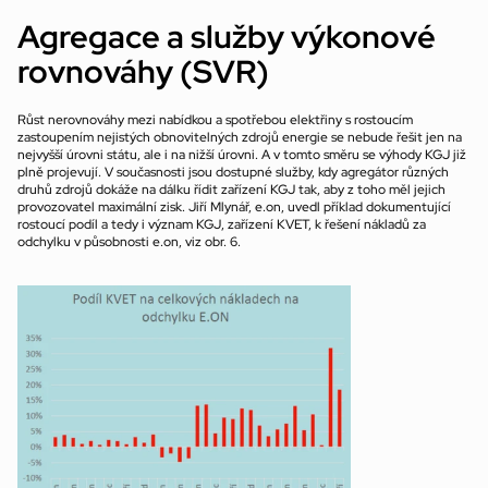
Agregace a služby výkonové 
rovnováhy (SVR)
Růst nerovnováhy mezi nabídkou a spotřebou elektřiny s rostoucím 
zastoupením nejistých obnovitelných zdrojů energie se nebude řešit jen na 
nejvyšší úrovni státu, ale i na nižší úrovni. A v tomto směru se výhody KGJ již 
plně projevují. V současnosti jsou dostupné služby, kdy agregátor různých 
druhů zdrojů dokáže na dálku řídit zařízení KGJ tak, aby z toho měl jejich 
provozovatel maximální zisk. Jiří Mlynář, e.on, uvedl příklad dokumentující 
rostoucí podíl a tedy i význam KGJ, zařízení KVET, k řešení nákladů za 
odchylku v působnosti e.on, viz obr. 6.