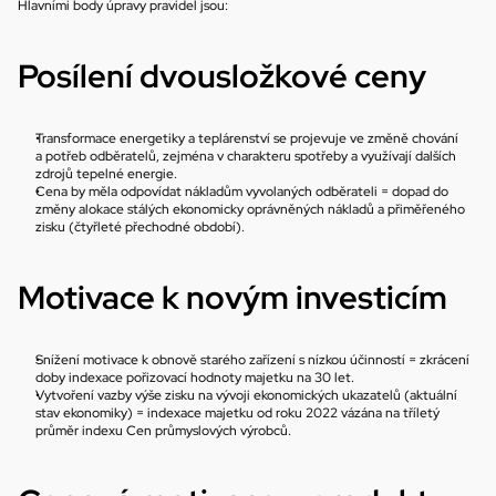
Hlavními body úpravy pravidel jsou:
Posílení dvousložkové ceny
Transformace energetiky a teplárenství se projevuje ve změně chování 
a potřeb odběratelů, zejména v charakteru spotřeby a využívají dalších 
zdrojů tepelné energie.
Cena by měla odpovídat nákladům vyvolaných odběrateli = dopad do 
změny alokace stálých ekonomicky oprávněných nákladů a přiměřeného 
zisku (čtyřleté přechodné období).
Motivace k novým investicím
Snížení motivace k obnově starého zařízení s nízkou účinností = zkrácení 
doby indexace pořizovací hodnoty majetku na 30 let.
Vytvoření vazby výše zisku na vývoji ekonomických ukazatelů (aktuální 
stav ekonomiky) = indexace majetku od roku 2022 vázána na tříletý 
průměr indexu Cen průmyslových výrobců.