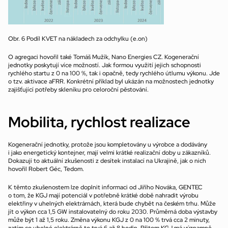
Obr. 6 Podíl KVET na nákladech za odchylku (e.on)
O agregaci hovořil také Tomáš Mužík, Nano Energies CZ. Kogenerační 
jednotky poskytují více možností. Jak formou využití jejich schopnosti 
rychlého startu z 0 na 100 %, tak i opačně, tedy rychlého útlumu výkonu. Jde 
o tzv. aktivace aFRR. Konkrétní příklad byl ukázán na možnostech jednotky 
zajišťující potřeby skleníku pro celoroční pěstování.
Mobilita, rychlost realizace
Kogenerační jednotky, protože jsou kompletovány u výrobce a dodávány 
i jako energetický kontejner, mají velmi krátké realizační doby u zákazníků. 
Dokazují to aktuální zkušenosti z desítek instalací na Ukrajině, jak o nich 
hovořil Robert Géc, Tedom.
K těmto zkušenostem lze doplnit informaci od Jiřího Nováka, GENTEC 
o tom, že KGJ mají potenciál v potřebně krátké době nahradit výrobu 
elektřiny v uhelných elektrárnách, která bude chybět na českém trhu. Může 
jít o výkon cca 1,5 GW instalovatelný do roku 2030. Průměrná doba výstavby 
může být 1 až 1,5 roku. Změna výkonu KGJ z 0 na 100 % trvá cca 2 minuty, 
zatím co uhelné elektrárně to trvá 6 až 8 hodin. Přitom KGJ má významně 