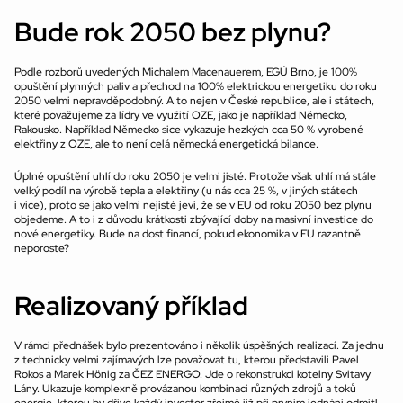
Bude rok 2050 bez plynu?
Podle rozborů uvedených Michalem Macenauerem, EGÚ Brno, je 100% 
opuštění plynných paliv a přechod na 100% elektrickou energetiku do roku 
2050 velmi nepravděpodobný. A to nejen v České republice, ale i státech, 
které považujeme za lídry ve využití OZE, jako je například Německo, 
Rakousko. Například Německo sice vykazuje hezkých cca 50 % vyrobené 
elektřiny z OZE, ale to není celá německá energetická bilance.
Úplné opuštění uhlí do roku 2050 je velmi jisté. Protože však uhlí má stále 
velký podíl na výrobě tepla a elektřiny (u nás cca 25 %, v jiných státech 
i více), proto se jako velmi nejisté jeví, že se v EU od roku 2050 bez plynu 
objedeme. A to i z důvodu krátkosti zbývající doby na masivní investice do 
nové energetiky. Bude na dost financí, pokud ekonomika v EU razantně 
neporoste?
Realizovaný příklad
V rámci přednášek bylo prezentováno i několik úspěšných realizací. Za jednu 
z technicky velmi zajímavých lze považovat tu, kterou představili Pavel 
Rokos a Marek Hönig za ČEZ ENERGO. Jde o rekonstrukci kotelny Svitavy 
Lány. Ukazuje komplexně provázanou kombinaci různých zdrojů a toků 
energie, kterou by dříve každý investor zřejmě již při prvním jednání odmítl 