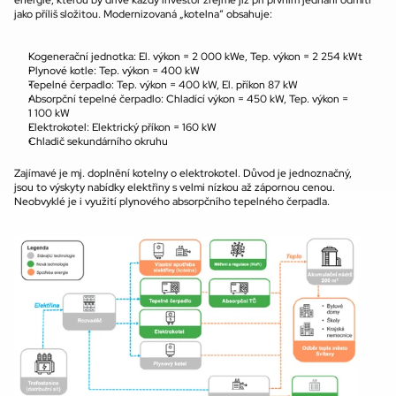
jako příliš složitou. Modernizovaná „kotelna“ obsahuje:
Kogenerační jednotka: El. výkon = 2 000 kWe, Tep. výkon = 2 254 kWt
Plynové kotle: Tep. výkon = 400 kW
Tepelné čerpadlo: Tep. výkon = 400 kW, El. příkon 87 kW
Absorpční tepelné čerpadlo: Chladící výkon = 450 kW, Tep. výkon = 
1 100 kW
Elektrokotel: Elektrický příkon = 160 kW
Chladič sekundárního okruhu
Zajímavé je mj. doplnění kotelny o elektrokotel. Důvod je jednoznačný, 
jsou to výskyty nabídky elektřiny s velmi nízkou až zápornou cenou. 
Neobvyklé je i využití plynového absorpčního tepelného čerpadla.