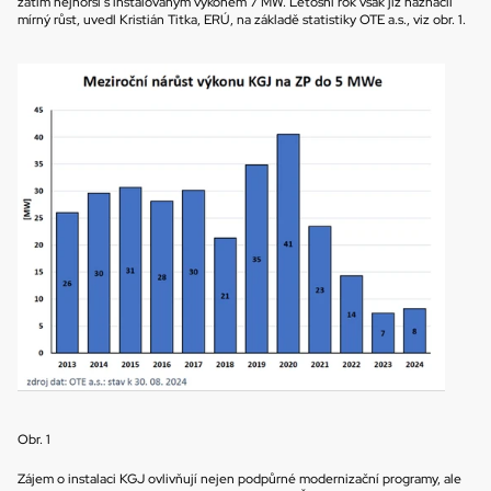
zatím nejhorší s instalovaným výkonem 7 MW. Letošní rok však již naznačil 
mírný růst, uvedl Kristián Titka, ERÚ, na základě statistiky OTE a.s., viz obr. 1.
Obr. 1
Zájem o instalaci KGJ ovlivňují nejen podpůrné modernizační programy, ale 