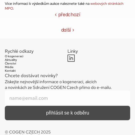
Více informací k výsledkům aukce naleznete také na 
webových stránkách 
MPO
.
‹ předchozí
další ›
Rychlé odkazy
Linky
O kogeneraci
Aktuality
Členství
Média
Kontakt
Chcete dostávat novinky?
Získejte nejnovější informace o kogeneraci, akcích 
a novinkách ze Sdružení COGEN Czech přímo do e-mailu.
© COGEN CZECH 2025