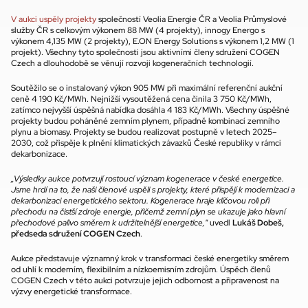
V aukci uspěly projekty
 společností Veolia Energie ČR a Veolia Průmyslové 
služby ČR s celkovým výkonem 88 MW (4 projekty), innogy Energo s 
výkonem 4,135 MW (2 projekty), E.ON Energy Solutions s výkonem 1,2 MW (1 
projekt). Všechny tyto společnosti jsou aktivními členy sdružení COGEN 
Czech a dlouhodobě se věnují rozvoji kogeneračních technologií.
Soutěžilo se o instalovaný výkon 905 MW při maximální referenční aukční 
ceně 4 190 Kč/MWh. Nejnižší vysoutěžená cena činila 3 750 Kč/MWh, 
zatímco nejvyšší úspěšná nabídka dosáhla 4 183 Kč/MWh. Všechny úspěšné 
projekty budou poháněné zemním plynem, případně kombinací zemního 
plynu a biomasy. Projekty se budou realizovat postupně v letech 2025–
2030, což přispěje k plnění klimatických závazků České republiky v rámci 
dekarbonizace.
„Výsledky aukce potvrzují rostoucí význam kogenerace v české energetice. 
Jsme hrdí na to, že naši členové uspěli s projekty, které přispějí k modernizaci a 
dekarbonizaci energetického sektoru. Kogenerace hraje klíčovou roli při 
přechodu na čistší zdroje energie, přičemž zemní plyn se ukazuje jako hlavní 
přechodové palivo směrem k udržitelnější energetice,"
 uvedl 
Lukáš Dobeš, 
předseda sdružení COGEN Czech
.
Aukce představuje významný krok v transformaci české energetiky směrem 
od uhlí k moderním, flexibilním a nízkoemisním zdrojům. Úspěch členů 
COGEN Czech v této aukci potvrzuje jejich odbornost a připravenost na 
výzvy energetické transformace.